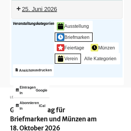
25. Juni 2026
Veranstaltungskategorien
Ausstellung
Briefmarken
Feiertage
Münzen
Verein
Alle Kategorien
ausdrucken
Ansicht
Eintragen
Google
in
LETZTE BEITRÄGE
Abonnieren
iCal
in
Großtauschtag für
Briefmarken und Münzen am
18. Oktober 2026