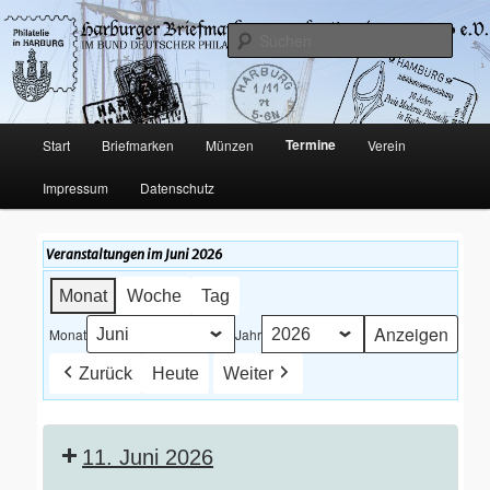
Philatelie und Münzen in Hamburg-Harburg
Such
Harburger Briefmarkensammler-
Verein von 1920 e.V.
Hauptmenü
Termine
Start
Briefmarken
Münzen
Verein
Zum
Impressum
Datenschutz
Inhalt
wechseln
Veranstaltungen im Juni 2026
Monat
Woche
Tag
Monat
Jahr
Zurück
Heute
Weiter
11. Juni 2026