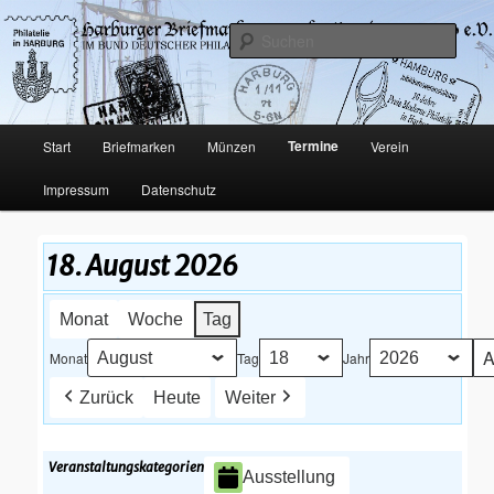
Philatelie und Münzen in Hamburg-Harburg
Such
Harburger Briefmarkensammler-
Verein von 1920 e.V.
Hauptmenü
Termine
Start
Briefmarken
Münzen
Verein
Zum
Impressum
Datenschutz
Inhalt
wechseln
18. August 2026
Monat
Woche
Tag
Monat
Tag
Jahr
Zurück
Heute
Weiter
Veranstaltungskategorien
Ausstellung