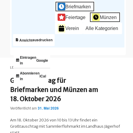
Briefmarken
Feiertage
Münzen
Verein
Alle Kategorien
ausdrucken
Ansicht
Eintragen
Google
in
LETZTE BEITRÄGE
Abonnieren
iCal
in
Großtauschtag für
Briefmarken und Münzen am
18. Oktober 2026
Veröffentlicht am
31. Mai 2026
Am 18. Oktober 2026 von 10 bis 13 Uhr findet ein
Großtauschtag mit Sammlerflohmarkt im Landhaus Jägerhof
statt.