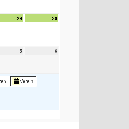
2026
2026
29
29.
30
30.
st
August
August
2026
2026
5
5.
6
6.
ember
September
September
2026
2026
zen
Verein