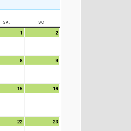
SA.
SAMSTAG
SO.
SONNTAG
1
1.
2
2.
August
August
2026
2026
8
8.
9
9.
st
August
August
2026
2026
15
15.
16
16.
st
August
August
2026
2026
22
22.
23
23.
st
August
August