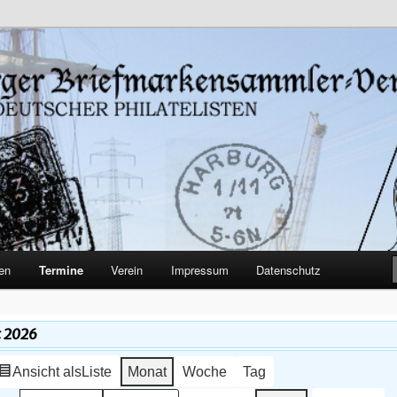
burg-Harburg
iefmarkensammler-Verein von
en
Termine
Verein
Impressum
Datenschutz
t 2026
Ansicht als
Liste
Monat
Woche
Tag