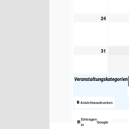
2026
24
24.
August
2026
31
31.
August
2026
Veranstaltungskategorien
ausdrucken
Ansicht
Eintragen
Google
in