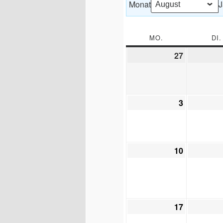
Monat
J
MO.
MONTAG
DI.
27
27.
Juli
2026
3
3.
August
2026
10
10.
August
2026
17
17.
August