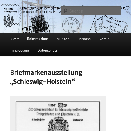
Philatelie und Münzen in Hamburg-Harburg
Such
Harburger Briefmarkensammler-
Verein von 1920 e.V.
Hauptmenü
Briefmarken
Start
Münzen
Termine
Verein
Zum
Impressum
Datenschutz
Inhalt
wechseln
Briefmarkenausstellung
„Schleswig-Holstein“