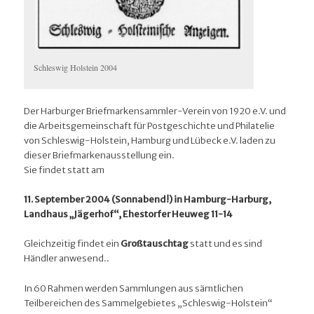
Schleswig Holstein 2004
Der Harburger Briefmarkensammler-Verein von 1920 e.V. und
die Arbeitsgemeinschaft für Postgeschichte und Philatelie
von Schleswig-Holstein, Hamburg und Lübeck e.V. laden zu
dieser Briefmarkenausstellung ein.
Sie findet statt am
11. September 2004 (Sonnabend!) in Hamburg-Harburg,
Landhaus „Jägerhof“, Ehestorfer Heuweg 11-14
Gleichzeitig findet ein
Großtauschtag
statt und es sind
Händler anwesend..
In 60 Rahmen werden Sammlungen aus sämtlichen
Teilbereichen des Sammelgebietes „Schleswig-Holstein“