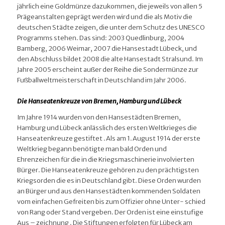
jährlich eine Goldmünze dazukommen, die jeweils von allen 5
Prägeanstalten geprägt werden wird und die als Motiv die
deutschen Städte zeigen, die unter dem Schutz des UNESCO
Programms stehen. Das sind: 2003 Quedlinburg, 2004
Bamberg, 2006 Weimar, 2007 die Hansestadt Lübeck, und
den Abschluss bildet 2008 die alte Hansestadt Stralsund. Im
Jahre 2005 erscheint außer der Reihe die Sondermünze zur
Fußballweltmeisterschaft in Deutschland im Jahr 2006.
Die Hanseatenkreuze von Bremen, Hamburg und Lübeck
Im Jahre 1914 wurden von den Hansestädten Bremen,
Hamburg und Lübeck anlässlich des ersten Weltkrieges die
Hanseatenkreuze gestiftet .Als am 1.August 1914 der erste
Weltkrieg begann benötigte man bald Orden und
Ehrenzeichen für die in die Kriegsmaschinerie involvierten
Bürger. Die Hanseatenkreuze gehören zu den prächtigsten
Kriegsorden die es in Deutschland gibt. Diese Orden wurden
an Bürger und aus den Hansestädten kommenden Soldaten
vom einfachen Gefreiten bis zum Offizier ohne Unter- schied
von Rang oder Stand vergeben. Der Orden ist eine einstufige
Aus – zeichnung . Die Stiftungen erfolgten für Lübeck am