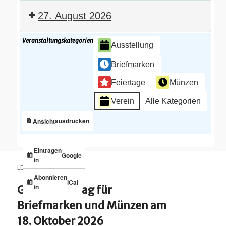
27. August 2026
Veranstaltungskategorien
Ausstellung
Briefmarken
Feiertage
Münzen
Verein
Alle Kategorien
ausdrucken
Ansicht
Eintragen
Google
in
LETZTE BEITRÄGE
Abonnieren
iCal
in
Großtauschtag für
Briefmarken und Münzen am
18. Oktober 2026