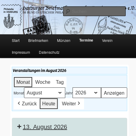
Philatelie und Münzen in Hamburg-Harburg
Such
Harburger Briefmarkensammler-
Verein von 1920 e.V.
Hauptmenü
Termine
Start
Briefmarken
Münzen
Verein
Zum
Impressum
Datenschutz
Inhalt
wechseln
Veranstaltungen im August 2026
Monat
Woche
Tag
Monat
Jahr
Zurück
Heute
Weiter
13. August 2026