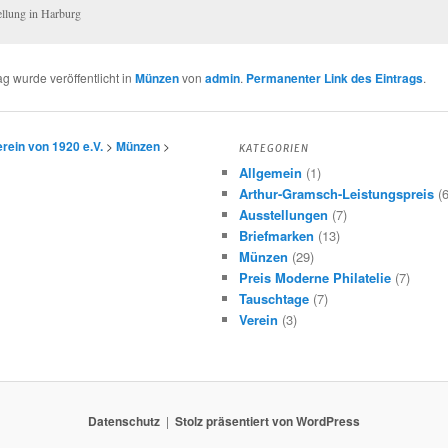
llung in Harburg
ag wurde veröffentlicht in
Münzen
von
admin
.
Permanenter Link des Eintrags
.
ein von 1920 e.V.
>
Münzen
>
KATEGORIEN
Allgemein
(1)
Arthur-Gramsch-Leistungspreis
(6
Ausstellungen
(7)
Briefmarken
(13)
Münzen
(29)
Preis Moderne Philatelie
(7)
Tauschtage
(7)
Verein
(3)
Datenschutz
Stolz präsentiert von WordPress