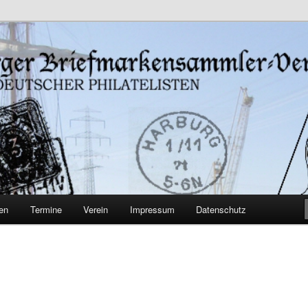
burg-Harburg
iefmarkensammler-Verein von
en
Termine
Verein
Impressum
Datenschutz