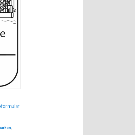
eformular
marken
,