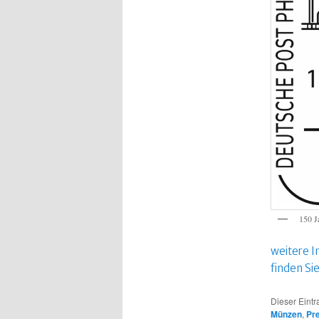
150 J
weitere I
finden Si
Dieser Eintr
Münzen
,
Pre