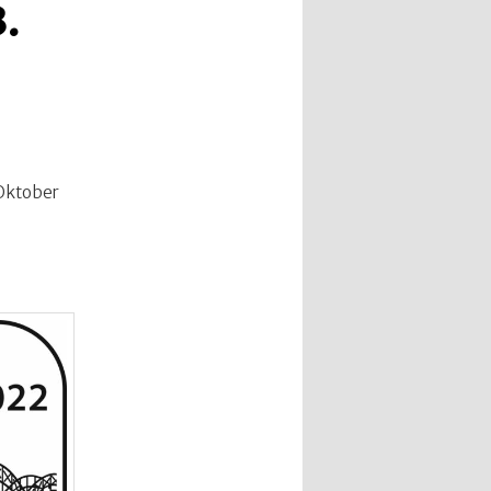
.
 Oktober