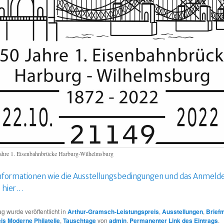
ahre 1. Eisenbahnbrücke Harburg-Wilhelmsburg
nformationen wie die Ausstellungsbedingungen und das Anmeld
e hier…
ag wurde veröffentlicht in
Arthur-Gramsch-Leistungspreis
,
Ausstellungen
,
Brief
is Moderne Philatelie
,
Tauschtage
von
admin
.
Permanenter Link des Eintrags
.