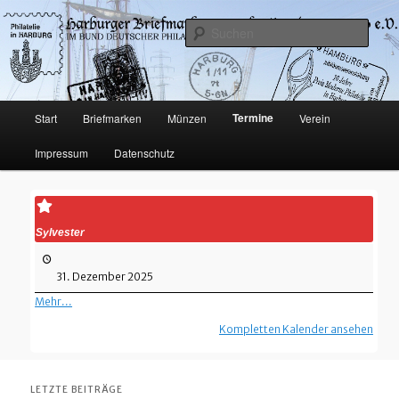
Philatelie und Münzen in Hamburg-Harburg
Such
Harburger Briefmarkensammler-
Verein von 1920 e.V.
Hauptmenü
Termine
Start
Briefmarken
Münzen
Verein
Zum
Impressum
Datenschutz
Inhalt
wechseln
Sylvester
31. Dezember 2025
Mehr...
about
{title}
Kompletten Kalender ansehen
LETZTE BEITRÄGE